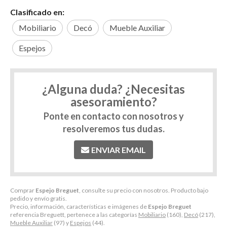
Clasificado en:
Mobiliario
Decó
Mueble Auxiliar
Espejos
¿Alguna duda? ¿Necesitas
asesoramiento?
Ponte en contacto con nosotros y
resolveremos tus dudas.
ENVIAR EMAIL
Comprar
Espejo Breguet
, consulte su precio con nosotros. Producto bajo
pedido y envío gratis.
Precio, información, características e imágenes de
Espejo Breguet
referencia Breguett, pertenece a las categorías
Mobiliario
(160),
Decó
(217),
Mueble Auxiliar
(97) y
Espejos
(44).