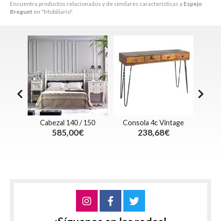
Encuentra productos relacionados y de similares características a
Espejo
Breguet
en "Mobiliario".
do .
Cabezal 140 / 150
Consola 4c Vintage
Silla
cromía
585,00€
238,68€
Con
€