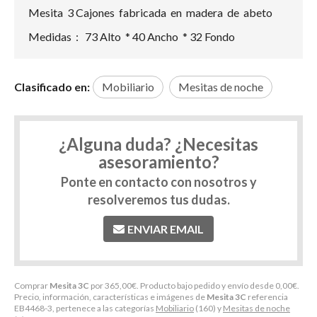
Mesita 3 Cajones fabricada en madera de abeto
Medidas : 73 Alto * 40 Ancho * 32 Fondo
Clasificado en:
Mobiliario
Mesitas de noche
¿Alguna duda? ¿Necesitas
asesoramiento?
Ponte en contacto con nosotros y
resolveremos tus dudas.
ENVIAR EMAIL
Comprar
Mesita 3C
por
365,00
€
. Producto bajo pedido y envío desde
0,00
€
.
Precio, información, características e imágenes de
Mesita 3C
referencia
EB4468-3, pertenece a las categorías
Mobiliario
(160) y
Mesitas de noche