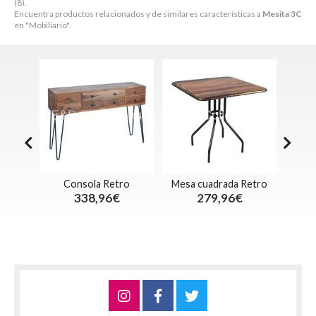
(8).
Encuentra productos relacionados y de similares características a
Mesita 3C
en "Mobiliario".
ja
Consola Retro
Mesa cuadrada Retro
M
338,96€
279,96€
ecio