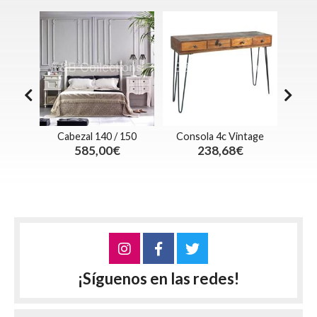
ja
Cabezal 140 / 150
Consola 4c Vintage
Esc
585,00€
238,68€
ecio
¡Síguenos en las redes!