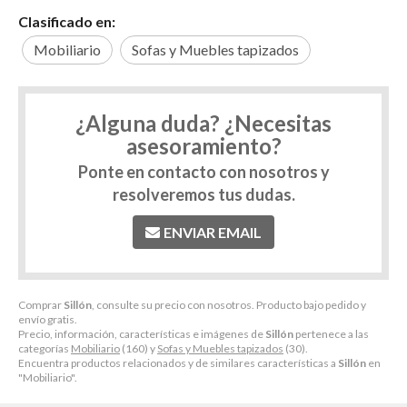
Clasificado en:
Mobiliario
Sofas y Muebles tapizados
¿Alguna duda? ¿Necesitas
asesoramiento?
Ponte en contacto con nosotros y
resolveremos tus dudas.
ENVIAR EMAIL
Comprar
Sillón
, consulte su precio con nosotros. Producto bajo pedido y
envío gratis.
Precio, información, características e imágenes de
Sillón
pertenece a las
categorías
Mobiliario
(160) y
Sofas y Muebles tapizados
(30).
Encuentra productos relacionados y de similares características a
Sillón
en
"Mobiliario".