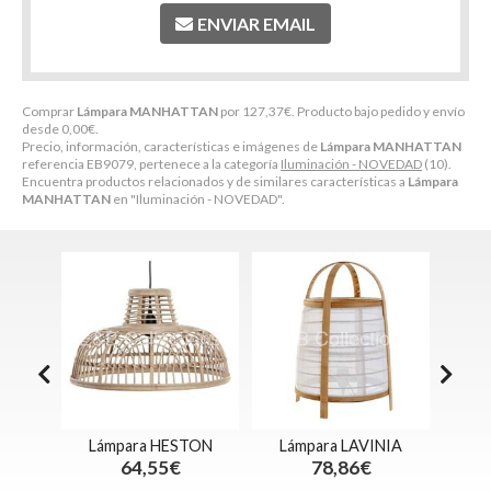
ENVIAR EMAIL
Comprar
Lámpara MANHATTAN
por
127,37
€
. Producto bajo pedido y envío
desde
0,00
€
.
Precio, información, características e imágenes de
Lámpara MANHATTAN
referencia EB9079, pertenece a la categoría
Iluminación - NOVEDAD
(10).
Encuentra productos relacionados y de similares características a
Lámpara
MANHATTAN
en "Iluminación - NOVEDAD".
ESCA
Lámpara HESTON
Lámpara LAVINIA
Lampar
64,55€
78,86€