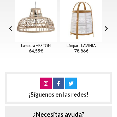
ESCA
Lámpara HESTON
Lámpara LAVINIA
Lámp
64,55€
78,86€
¡Síguenos en las redes!
¿Necesitas ayuda?