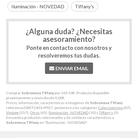
Iluminación - NOVEDAD
Tiffany's
¿Alguna duda? ¿Necesitas
asesoramiento?
Ponte en contacto con nosotros y
resolveremos tus dudas.
ENVIAR EMAIL
Comprar
Sobremesa Tiffany
por
569,34
€
. Producto disponible
proximamente y envío desde
0,00
€
.
Precio, información, características e imágenes de
Sobremesa Tiffany
referencia EBKT2401+P927, pertenece a las categorías
Coleccionismo
(87),
Vintage
(257),
Otros
(65),
Iluminación - NOVEDAD
(10) y
Tiffany's
(5).
Encuentra productos relacionados y de similares características a
Sobremesa Tiffany
en "Iluminación - NOVEDAD".