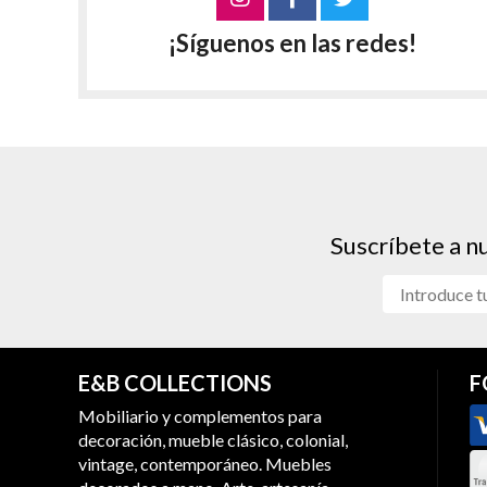
¡Síguenos en las redes!
Suscríbete a n
E&B COLLECTIONS
F
Mobiliario y complementos para
decoración, mueble clásico, colonial,
vintage, contemporáneo. Muebles