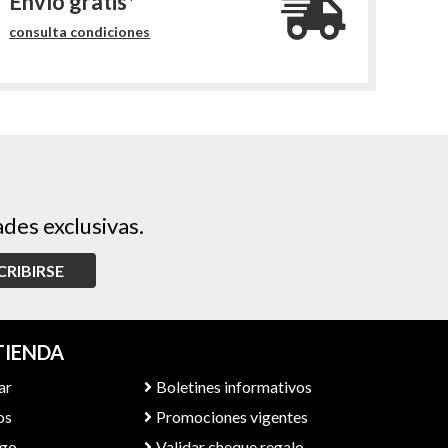
Envío gratis*
consulta condiciones
des exclusivas.
CRIBIRSE
TIENDA
ar
Boletines informativos
os
Promociones vigentes
ago
Validar cheque regalo