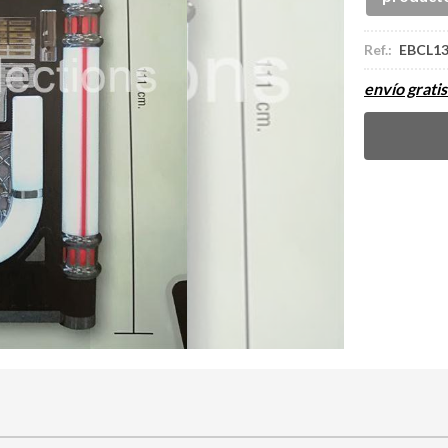
Ref.:
EBCL1
envío gratis