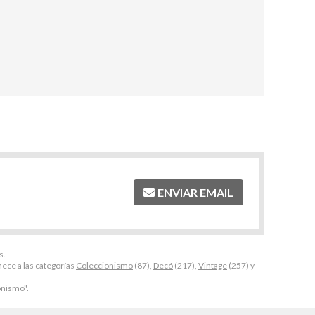
ENVIAR EMAIL
s.
ece a las categorías
Coleccionismo
(87),
Decó
(217),
Vintage
(257) y
onismo".