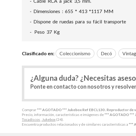
- Cable RCA a jack 3,5 mm.
- Dimensiones : 655 * 413 *1117 MM
- Dispone de ruedas para su fácil transporte
- Peso 37 Kg
Clasificado en:
Coleccionismo
Decó
Vinta
¿Alguna duda? ¿Necesitas ases
Ponte en contacto con nosotros y resolve
Comprar
*** AGOTADO *** Jukebox Ref EBCL130 . Reproductor de vi
Precio, información, características e imágenes de
*** AGOTADO *** J
Tocadiscos , Jukebox
(24).
Encuentra productos relacionados y de similares características a
*** 