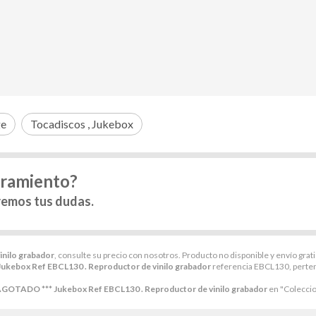
ge
Tocadiscos , Jukebox
oramiento?
remos tus dudas.
nilo grabador
, consulte su precio con nosotros. Producto no disponible y envío grati
ukebox Ref EBCL130 . Reproductor de vinilo grabador
referencia EBCL130, perten
AGOTADO *** Jukebox Ref EBCL130 . Reproductor de vinilo grabador
en "Colecci